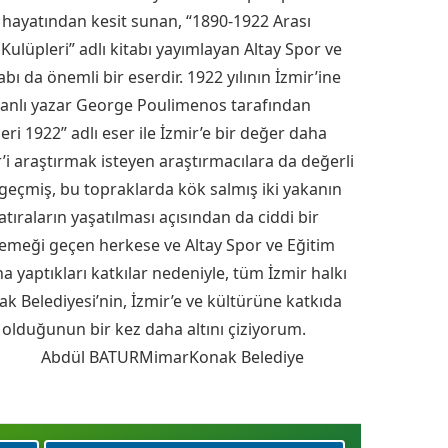
r hayatından kesit sunan, “1890-1922 Arası
ulüpleri” adlı kitabı yayımlayan Altay Spor ve
abı da önemli bir eserdir. 1922 yılının İzmir’ine
nanlı yazar George Poulimenos tarafından
i 1922” adlı eser ile İzmir’e bir değer daha
r’i araştırmak isteyen araştırmacılara da değerli
 geçmiş, bu topraklarda kök salmış iki yakanın
atıraların yaşatılması açısından da ciddi bir
 emeği geçen herkese ve Altay Spor ve Eğitim
a yaptıkları katkılar nedeniyle, tüm İzmir halkı
k Belediyesi’nin, İzmir’e ve kültürüne katkıda
si olduğunun bir kez daha altını çiziyorum.
arKonak Belediye