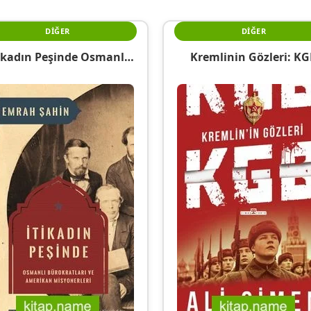
DIĞER
DIĞER
ikadın Peşinde Osmanlı
Kremlinin Gözleri: K
rokratları Ve Amerikan
Misyonerleri