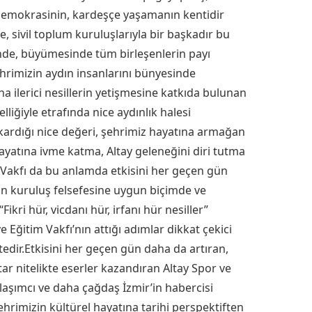
emokrasinin, kardeşçe yaşamanın kentidir
le, sivil toplum kuruluşlarıyla bir başkadır bu
nde, büyümesinde tüm birleşenlerin payı
ehrimizin aydın insanlarını bünyesinde
 ilerici nesillerin yetişmesine katkıda bulunan
lliğiyle etrafında nice aydınlık halesi
ıkardığı nice değeri, şehrimiz hayatına armağan
ayatına ivme katma, Altay geleneğini diri tutma
m Vakfı da bu anlamda etkisini her geçen gün
in kuruluş felsefesine uygun biçimde ve
kri hür, vicdanı hür, irfanı hür nesiller”
 Eğitim Vakfı’nın attığı adımlar dikkat çekici
tedir.Etkisini her geçen gün daha da artıran,
utar nitelikte eserler kazandıran Altay Spor ve
laşımcı ve daha çağdaş İzmir’in habercisi
ehrimizin kültürel hayatına tarihi perspektiften