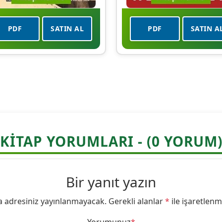
PDF
SATIN AL
PDF
SATIN A
KITAP YORUMLARI - (0 YORUM
Bir yanıt yazın
a adresiniz yayınlanmayacak.
Gerekli alanlar
*
ile işaretlenm
Yorumunuz
*