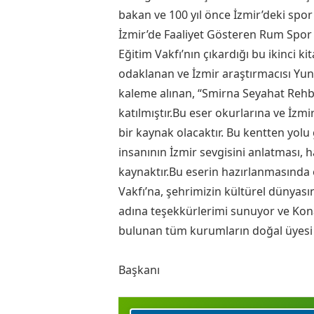
bakan ve 100 yıl önce İzmir’deki spo
İzmir’de Faaliyet Gösteren Rum Spor K
Eğitim Vakfı’nın çıkardığı bu ikinci kit
odaklanan ve İzmir araştırmacısı Yu
kaleme alınan, “Smirna Seyahat Rehber
katılmıştır.Bu eser okurlarına ve İzmi
bir kaynak olacaktır. Bu kentten yolu
insanının İzmir sevgisini anlatması, h
kaynaktır.Bu eserin hazırlanmasında
Vakfı’na, şehrimizin kültürel dünyasın
adına teşekkürlerimi sunuyor ve Kona
bulunan tüm kurumların doğal üye
Abdül BATURMim
Başkanı