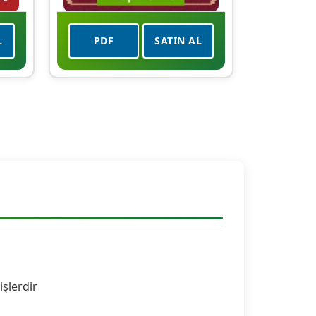
L
PDF
SATIN AL
)
işlerdir