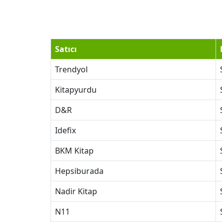
Satıcı
Trendyol
Kitapyurdu
D&R
Idefix
BKM Kitap
Hepsiburada
Nadir Kitap
N11