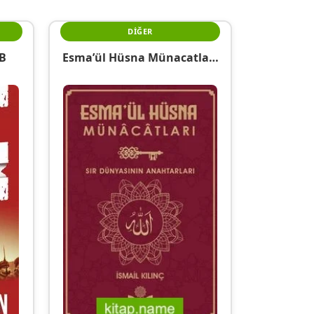
DIĞER
GB
Esma’ül Hüsna Münacatları
Sır Dünyasının Anahtarları