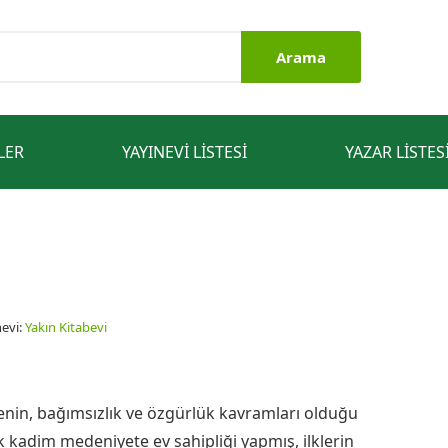
Arama
LER
YAYINEVI LISTESI
YAZAR LISTES
evi:
Yakın Kitabevi
irenin, bağımsızlık ve özgürlük kavramları olduğu
çok kadim medeniyete ev sahipliği yapmış, ilklerin