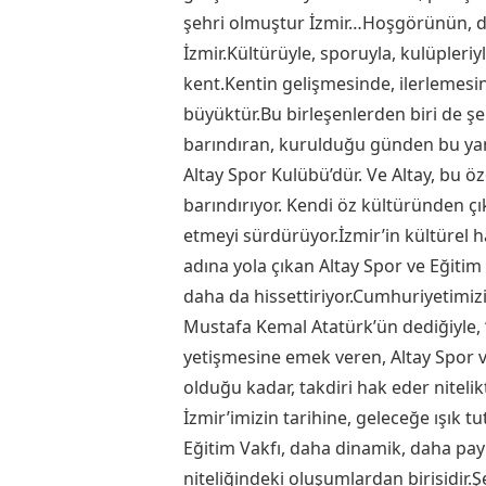
şehri olmuştur İzmir…Hoşgörünün, d
İzmir.Kültürüyle, sporuyla, kulüpleriy
kent.Kentin gelişmesinde, ilerlemesi
büyüktür.Bu birleşenlerden biri de ş
barındıran, kurulduğu günden bu yana
Altay Spor Kulübü’dür. Ve Altay, bu öze
barındırıyor. Kendi öz kültüründen ç
etmeyi sürdürüyor.İzmir’in kültürel h
adına yola çıkan Altay Spor ve Eğiti
daha da hissettiriyor.Cumhuriyetimiz
Mustafa Kemal Atatürk’ün dediğiyle, “Fi
yetişmesine emek veren, Altay Spor ve
olduğu kadar, takdiri hak eder nitelik
İzmir’imizin tarihine, geleceğe ışık t
Eğitim Vakfı, daha dinamik, daha pay
niteliğindeki oluşumlardan birisidir.Ş