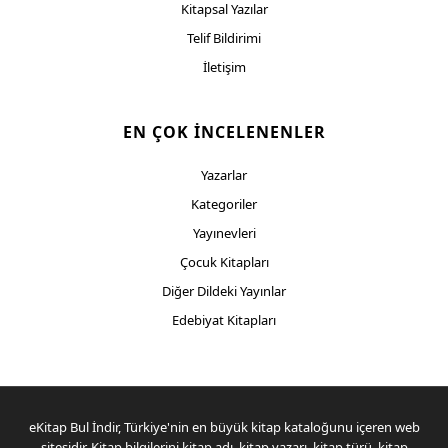
Kitapsal Yazılar
Telif Bildirimi
İletişim
EN ÇOK İNCELENENLER
Yazarlar
Kategoriler
Yayınevleri
Çocuk Kitapları
Diğer Dildeki Yayınlar
Edebiyat Kitapları
eKitap Bul İndir, Türkiye'nin en büyük kitap kataloğunu içeren web
sitesidir. Kitap bilgilerini kitap adı, kitap yazarı, kitap türü, kitap