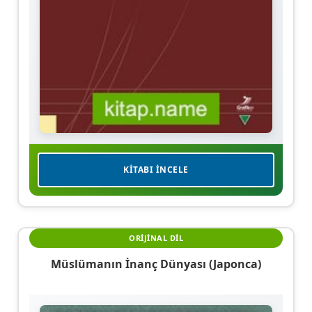
KITABI İNCELE
ORIJINAL DIL
Müslümanın İnanç Dünyası (Japonca)